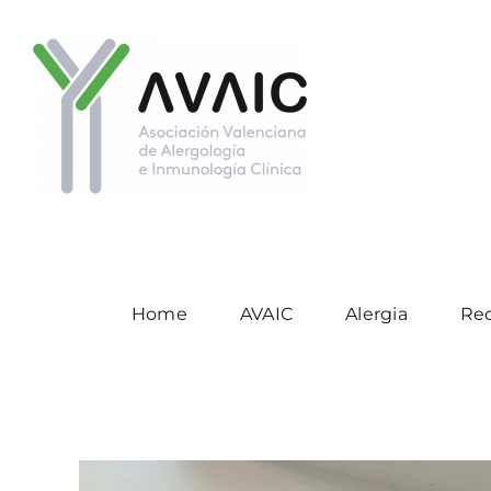
Saltar
al
contenido
Home
AVAIC
Alergia
Re
Ver