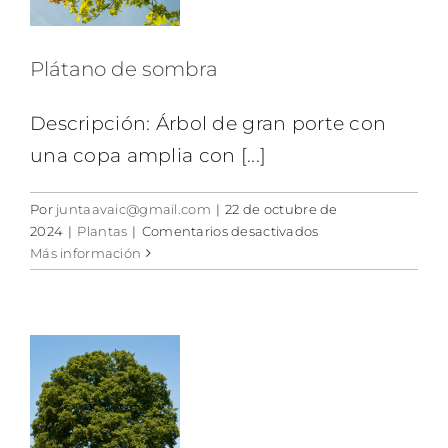
Plátano de sombra
Descripción: Árbol de gran porte con
una copa amplia con [...]
Por
juntaavaic@gmail.com
|
22 de octubre de
en
2024
|
Plantas
|
Comentarios desactivados
Plátano
Más información
de
sombra