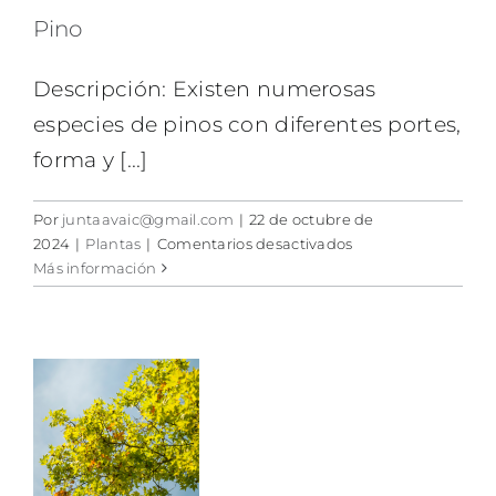
Pino
Descripción: Existen numerosas
especies de pinos con diferentes portes,
forma y [...]
Por
juntaavaic@gmail.com
|
22 de octubre de
en
2024
|
Plantas
|
Comentarios desactivados
Pino
Más información
e