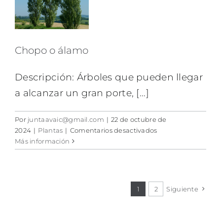
Chopo o álamo
Descripción: Árboles que pueden llegar
a alcanzar un gran porte, [...]
Por
juntaavaic@gmail.com
|
22 de octubre de
en
2024
|
Plantas
|
Comentarios desactivados
Chopo
Más información
o
álamo
1
2
Siguiente