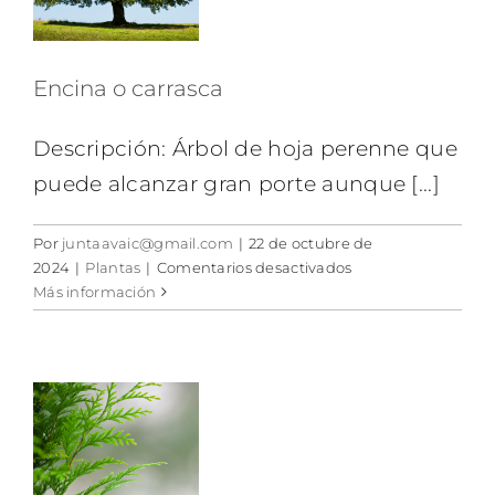
Encina o carrasca
Descripción: Árbol de hoja perenne que
puede alcanzar gran porte aunque [...]
Por
juntaavaic@gmail.com
|
22 de octubre de
en
2024
|
Plantas
|
Comentarios desactivados
Encina
Más información
o
carrasca