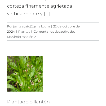
corteza finamente agrietada
verticalmente y [...]
Por
juntaavaic@gmail.com
|
22 de octubre de
en
2024
|
Plantas
|
Comentarios desactivados
Morera
Más información
o
Plantago o llantén