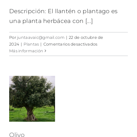
Descripción: El llantén o plantago es
una planta herbácea con [...]
Por
juntaavaic@gmail.com
|
22 de octubre de
en
2024
|
Plantas
|
Comentarios desactivados
Plantago
Más información
o
llantén
Olivo